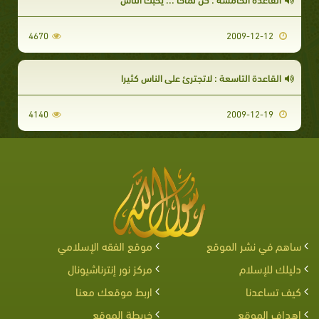
4670
2009-12-12
القاعدة التاسعة : لاتجترئ على الناس كثيرا
4140
2009-12-19
ساهم في نشر الموقع
موقع الفقه الإسلامي
دليلك للإسلام
مركز نور إنترناشيونال
كيف تساعدنا
اربط موقعك معنا
اهداف الموقع
خريطة الموقع