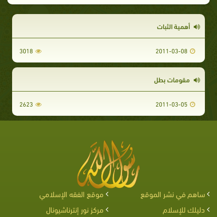
أهمية الثبات
3018
2011-03-08
مقومات بطل
2623
2011-03-05
ساهم في نشر الموقع
موقع الفقه الإسلامي
دليلك للإسلام
مركز نور إنترناشيونال