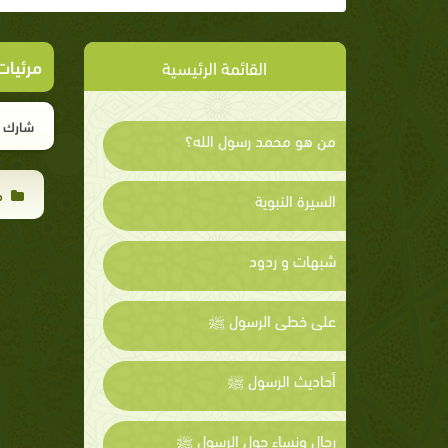
مرئيات
القائمة الرئيسية
شارك ا
من هو محمد رسول الله؟
م
السيرة النبوية
شبهات و ردود
على خطى الرسول ﷺ
أحاديث الرسول ﷺ
رجال ونساء حول الرسول ﷺ