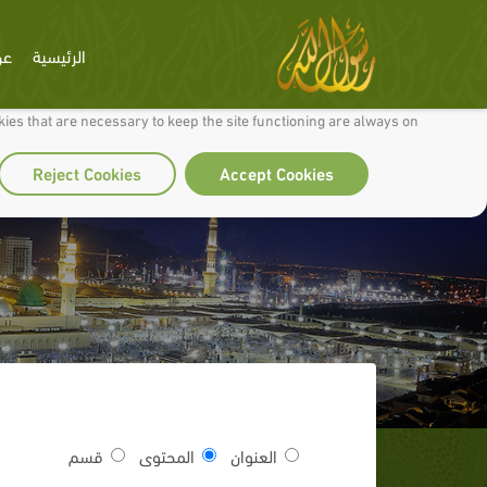
الرئيسية
عن
 to make our site work well for you and so we can continually improve it.
ies that are necessary to keep the site functioning are always on
Reject Cookies
Accept Cookies
العنوان
المحتوى
قسم