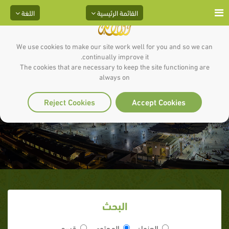
القائمة الرئيسية
اللغة
We use cookies to make our site work well for you and so we can
continually improve it.
The cookies that are necessary to keep the site functioning are
always on
بل يعرفونه
Reject Cookies
Accept Cookies
البحث
العنوان
المحتوى
قسم