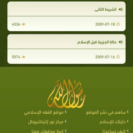
الشريط الثاني
4536
2009-07-18
حالة الجزيرة قبل الإسلام
5574
2009-07-16
ساهم في نشر الموقع
موقع الفقه الإسلامي
دليلك للإسلام
مركز نور إنترناشيونال
كيف تساعدنا
اربط موقعك معنا