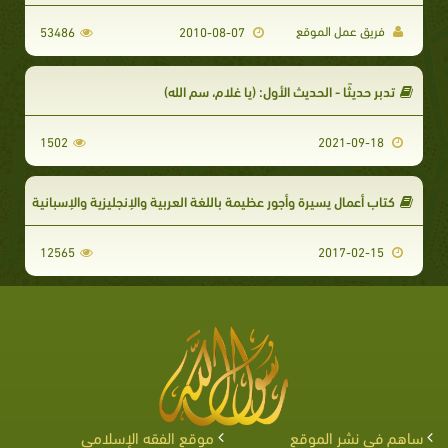
فريق عمل الموقع
53486
2010-08-07
تدبر حديثًا - الحديث الأول: (يا غلام، سم الله)
1502
2021-09-18
كتاب أعمال يسيرة وأجور عظيمة باللغة العربية والإنجليزية والإسبانية
12565
2017-02-15
ساهم في نشر الموقع
موقع الفقه الإسلامي