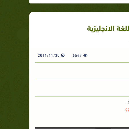
لغة الانجليزية
2011/11/30
6547
اء
؟؟