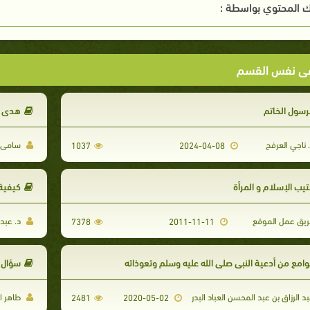
 المحتوي بواسطة :
ى نفس القسم
لرسول الخاتم
هدى ا
 ناجي العرفج
سامى ب
1037
2024-04-08
تيب الإسلام و المرأة
كيفية 
يق عمل الموقع
د. عبدا
7378
2011-11-11
وامع من أدعية النبي صلى الله عليه وسلم وتعوذاته
سؤال و
د الرزاق بن عبد المحسن العباد البدر
طاهر ال
2481
2020-05-02