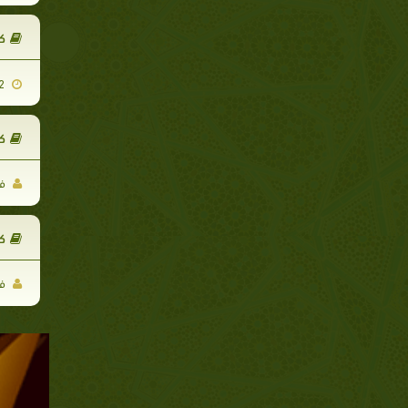
ك
2012-02-12
ك
فر
ك
فر