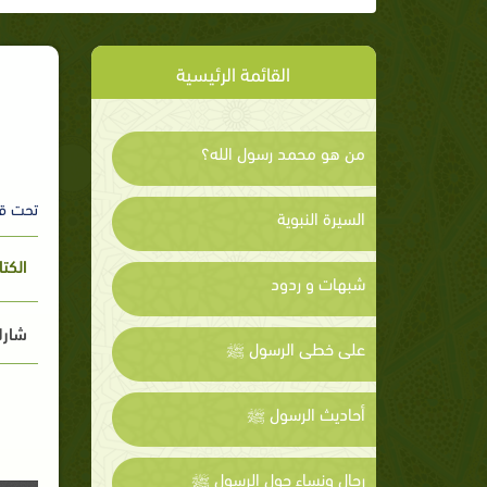
القائمة الرئيسية
من هو محمد رسول الله؟
تحت ق
السيرة النبوية
الكت
شبهات و ردود
شارك
على خطى الرسول ﷺ
أحاديث الرسول ﷺ
رجال ونساء حول الرسول ﷺ