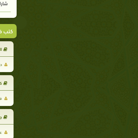
شارك
كتب ف
ا
د.
ك
فر
ج
عب