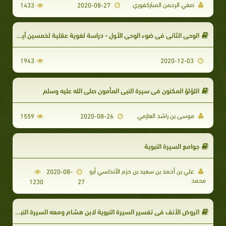
صفي الرحمن المباركفوري
1433
2020-08-27
الوحي الثاني في ضوء الوحي الأول - دراسة لغوية عقلية لخمسين آية قرآنية في حجية السنة، ويتلوها ستون إلزاما عقليا لمنكريها.
1943
2020-12-03
اللؤلؤ المكنون في سيرة النبي المأمون صلى الله عليه وسلم
موسى بن راشد العازمي
1559
2020-08-26
جوامع السيرة النبوية
علي بن أحمد بن سعيد بن حزم الأندلسي أبو
2020-08-
محمد
1230
27
الروض الأنف في تفسير السيرة النبوية لابن هشام ومعه السيرة النبوية لابن هشام (ت: سعد)