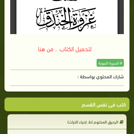
لتحميل الكتاب .. من هنا
# السيرة النبوية
شارك المحتوي بواسطة :
كتب فى نفس القسم
الرحيق المختوم (ط. إحياء التراث)