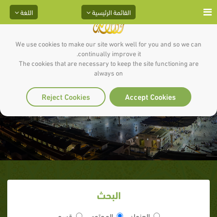
القائمة الرئيسية
اللغة
We use cookies to make our site work well for you and so we can
continually improve it.
The cookies that are necessary to keep the site functioning are
always on
رحمة للعالمين
Reject Cookies
Accept Cookies
البحث
العنوان
المحتوى
قسم