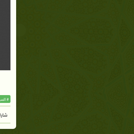
# السي
شارك