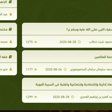
الذهب
عبد الق
فراء النبي صلى الله عليه وسلم ج1
مختصر
مود شيت خطاب
محمد ب
1275
2020-08-28
حمة للعالمين
فقه ال
مد سليمان سلمان المنصورفوري
منير م
1177
2020-08-26
عاد إدارية وإقتصادية وإجتماعية وتقنية في السيرة النبوية
د العزيز بن إبراهيم العمري
1299
2020-08-28