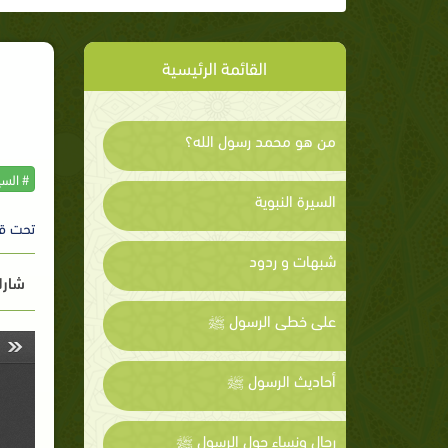
القائمة الرئيسية
من هو محمد رسول الله؟
# السي
السيرة النبوية
تحت ق
شبهات و ردود
شارك
على خطى الرسول ﷺ
أحاديث الرسول ﷺ
رجال ونساء حول الرسول ﷺ