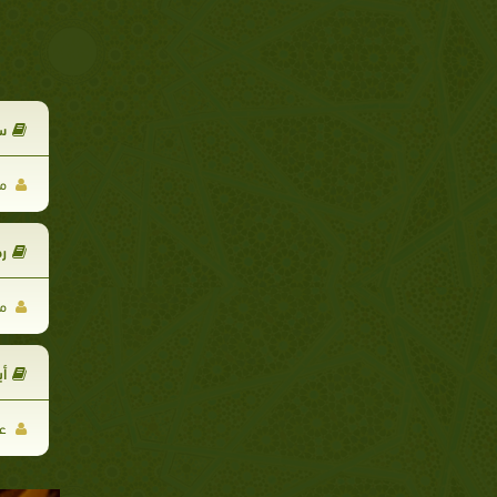
س
مح
ر
مح
أب
عب