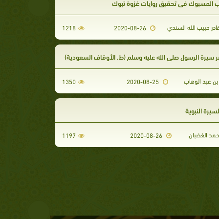
 المسبوك في تحقيق روايات غزوة تبوك
ادر حبيب الله السندي
1218
2020-08-26
 سيرة الرسول صلى الله عليه وسلم (ط. الأوقاف السعودية)
ن عبد الوهاب
1350
2020-08-25
سيرة النبوية
حمد الغضبان
1197
2020-08-26