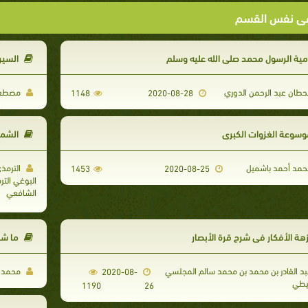
ى نفس القسم
مية الرسول محمد صلى الله عليه وسلم
السيرة
طان عبد الرحمن الدوري
مصطفى
1148
2020-08-28
وسوعة الغزوات الكبرى
الشمائل
مد أحمد باشميل
الترمذ
1453
2020-08-25
البوغي التر
الشافعي
زهة الأفكار في شرح قرة الأبصار
ما شاع
د القادر بن محمد بن محمد سالم المجلسي
محمد ب
2020-08-
يطي
1190
26