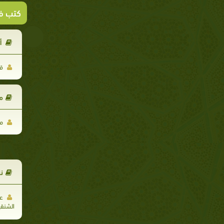
كتب ف
أ
قح
م
مح
ن
عب
الشنق