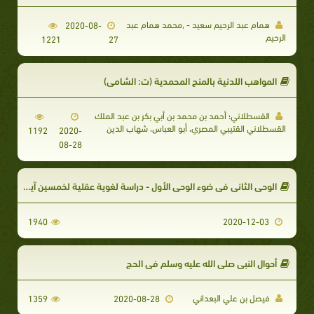
همام عبد الرحيم سعيد - ,محمد همام عبد
2020-08-
الرحيم
1221
27
المواهب اللدنية بالمنح المحمدية (ت: الشامي)
القسطلاني؛ أحمد بن محمد بن أبي بكر بن عبد الملك
القسطلاني القتيبي المصري، أبو العباس، شهاب الدين
1192
2020-
08-28
الوحي الثاني في ضوء الوحي الأول - دراسة لغوية عقلية لخمسين آية قرآنية في حجية السنة، ويتلوها ستون إلزاما عقليا لمنكريها.
1940
2020-12-03
أحوال النبي صلى الله عليه وسلم في الحج
فيصل بن علي البعداني
1359
2020-08-28