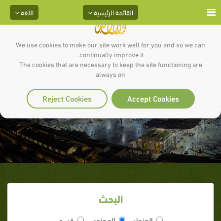
القائمة الرئيسية
اللغة
We use cookies to make our site work well for you and so we can
continually improve it.
The cookies that are necessary to keep the site functioning are
always on
علامات النبوة
Reject Cookies
Accept Cookies
البحث
العنوان
المحتوى
قسم