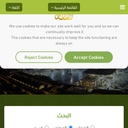
القائمة الرئيسية
اللغة
We use cookies to make our site work well for you and so we can
continually improve it.
The cookies that are necessary to keep the site functioning are
always on
الكتب
Reject Cookies
Accept Cookies
البحث
العنوان
المحتوى
قسم