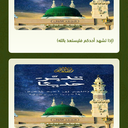
(إذا تشهد أحدكم فليستعذ بالله)