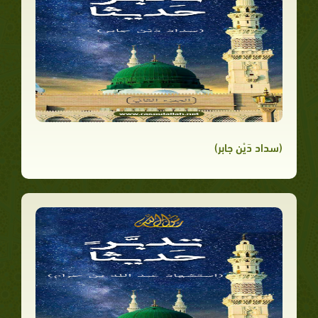
(سداد دَيْن جابر)