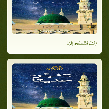
(إنَّكُمْ تَخْتَصِمُونَ إلَيَّ)