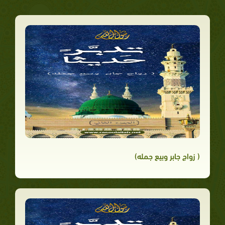
( زواج جابر وبيع جمله)