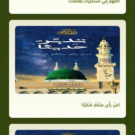
(اللهم إني أستخيرك بعلمك)
(مَنْ رَأَى مِنْكُمْ مُنْكَرًا)