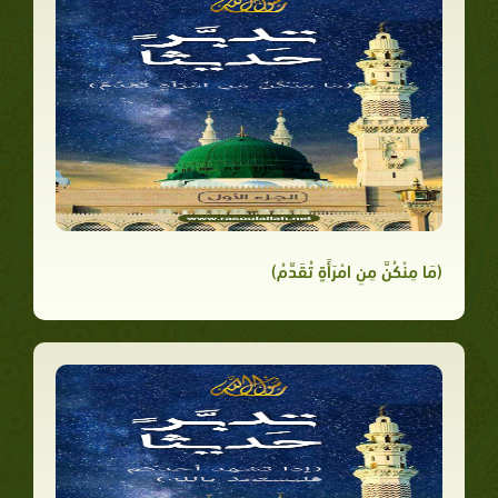
(مَا مِنْكُنَّ مِنِ امْرَأَةٍ تُقَدِّمُ)