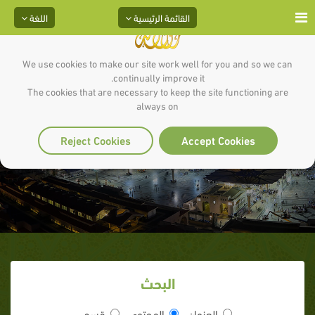
القائمة الرئيسية
اللغة
We use cookies to make our site work well for you and so we can
continually improve it.
The cookies that are necessary to keep the site functioning are
always on
الكتب
Reject Cookies
Accept Cookies
البحث
العنوان
المحتوى
قسم