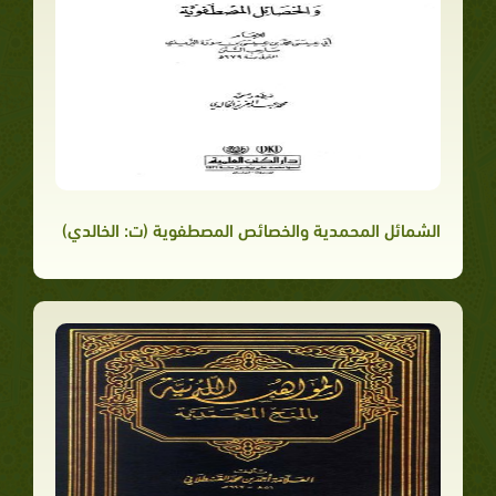
الشمائل المحمدية والخصائص المصطفوية (ت: الخالدي)