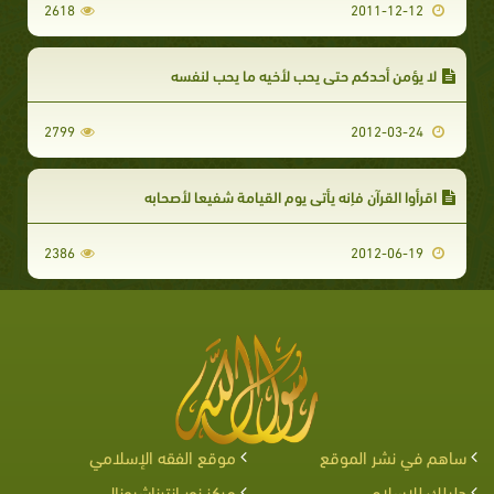
2618
2011-12-12
لا يؤمن أحدكم حتى يحب لأخيه ما يحب لنفسه
2799
2012-03-24
اقرأوا القرآن فإنه يأتي يوم القيامة شفيعا لأصحابه
2386
2012-06-19
ساهم في نشر الموقع
موقع الفقه الإسلامي
دليلك للإسلام
مركز نور إنترناشيونال