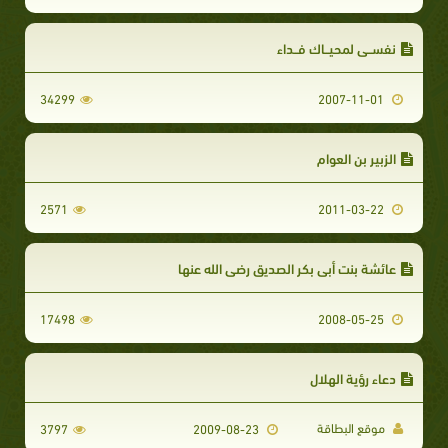
نفســي لمحيــاك فــداء
34299
2007-11-01
الزبير بن العوام
2571
2011-03-22
عائشة بنت أبي بكر الصديق رضي الله عنها
17498
2008-05-25
دعاء رؤية الهلال
موقع البطاقة
3797
2009-08-23