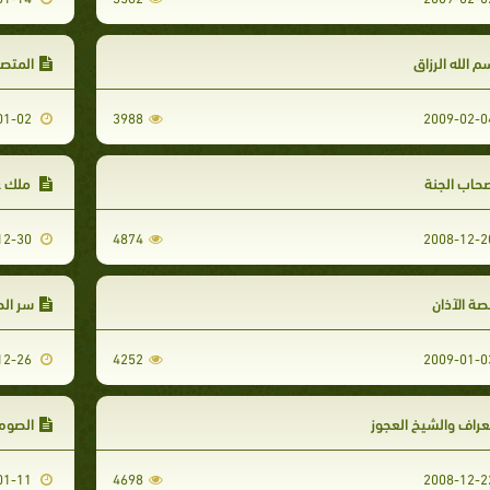
م الله الرزاق
المتص
2009-01-02
3988
حاب الجنة
ملك ع
2008-12-30
4874
ة الآذان
سر ال
2008-12-26
4252
عراف والشيخ العجوز
الصوم
2009-01-11
4698