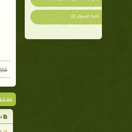
نصرة الرسول ﷺ
شارك
فلاشا
اس
2009-02-02