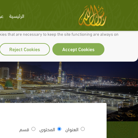
الرئيسية
عن
 to make our site work well for you and so we can continually improve it.
ies that are necessary to keep the site functioning are always on
Reject Cookies
Accept Cookies
العنوان
المحتوى
قسم