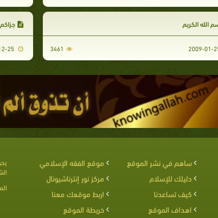
م الله الكريم
جزاكم ا
2008-12-25
3461
ساهم في نشر الموقع
موقع الفقه الإسلامي
يحق
الش
دليلك للإسلام
مركز نور إنترناشيونال
الم
كيف تساعدنا
اربط موقعك معنا
اهداف الموقع
خريطة الموقع