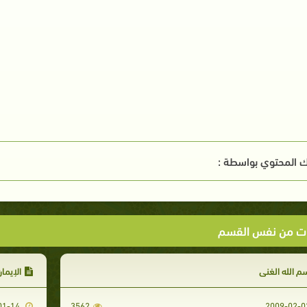
 المحتوي بواسطة :
ت من نفس القسم
م الله الغني
الإيما
2009-01-14
3562