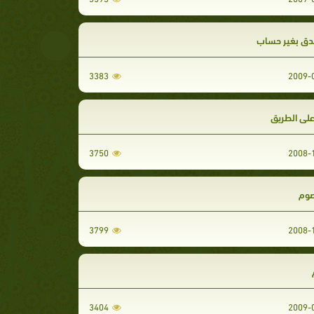
دق بغير حساب
3383
لى الطريق
3750
صوم
3799
3404