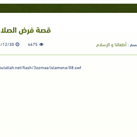
قصة فرض الصلاة
سم :
أطفالنا و الإسلام
4675
8/12/30
soulallah.net/flash/3ozmaa/islamona/08.swf