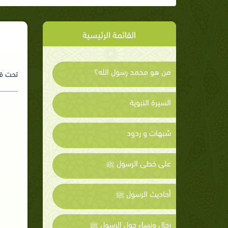
القائمة الرئيسية
من هو محمد رسول الله؟
تحت ق
السيرة النبوية
شبهات و ردود
على خطى الرسول ﷺ
أحاديث الرسول ﷺ
رجال ونساء حول الرسول ﷺ