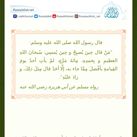
قال رسول الله صلى الله عليه وسلم:
"مَنْ قال حِينَ يُصبِحُ و حِينَ يُمسِي: سُبحانَ اللهِ
العظيمِ و بِحمدِهِ، مِائةَ مَرَّةٍ، لمْ يأتِ أحدٌ يومَ
القِيامةِ بأفْضلَ مِمَّا جاء به، إلَّا أحَدٌ قال مِثلَ ذلِكَ، و
زادَ عليْهِ".
رواه مسلم عن أبي هريرة رضي الله عنه