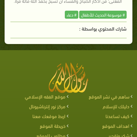
المعنى: من أذكار الصباح والمساء أن تسبح بحمد الله مائة مرة.
# موسوعة الحديث للأطفال
# دعاء
شارك المحتوي بواسطة :
ساهم في نشر الموقع
موقع الفقه الإسلامي
دليلك للإسلام
مركز نور إنترناشيونال
كيف تساعدنا
اربط موقعك معنا
اهداف الموقع
خريطة الموقع
شكر وتقدير
مطلوب للموقع