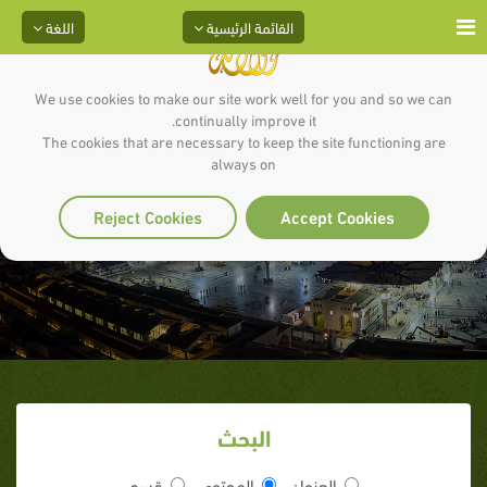
القائمة الرئيسية
اللغة
We use cookies to make our site work well for you and so we can
continually improve it.
The cookies that are necessary to keep the site functioning are
always on
الذكر والدعاء
Reject Cookies
Accept Cookies
البحث
العنوان
المحتوى
قسم