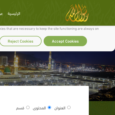
الرئيسية
عن
 to make our site work well for you and so we can continually improve it.
ies that are necessary to keep the site functioning are always on
Reject Cookies
Accept Cookies
العنوان
المحتوى
قسم