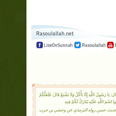
َّهِ إِنَّا نَأْكُلُ وَلَا نَشْبَعُ قَالَ: فَلَعَلَّكُمْ
اسْمَ اللَّهِ عَلَيْهِ يُبَارَكْ لَكُمْ فِيهِ
ديث حسن رواه الترمذي عن وحشي بن حرب