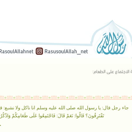
 الاجتماع على الطعام:
جاء رجل قال: يا رسول الله صلى الله عليه وسلم انا ناكل ولا نشبع: قال: يَا رَسُولَ الل
تَفْتَرِقُونَ؟ قَالُوا: نَعَمْ قَالَ: فَاجْتَمِعُوا عَلَى طَعَامِكُمْ وَاذْكُرُوا 
ح