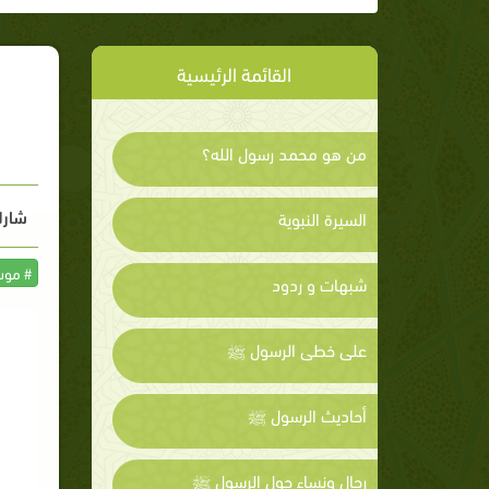
القائمة الرئيسية
من هو محمد رسول الله؟
شارك
السيرة النبوية
# موس
شبهات و ردود
على خطى الرسول ﷺ
أحاديث الرسول ﷺ
رجال ونساء حول الرسول ﷺ