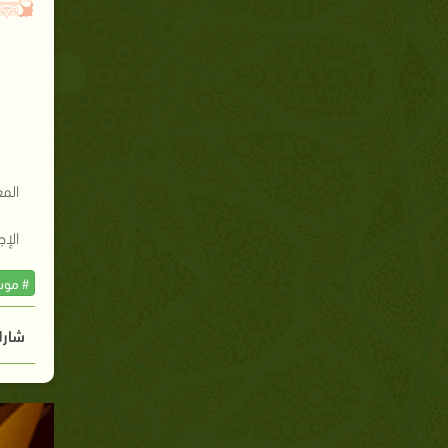
الم
الإج
# موس
شارك