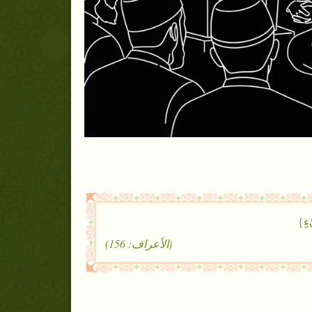
ءٍ}
(الأعراف: 156)