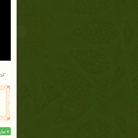
"ال
# عبار