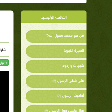
القائمة الرئيسية
من هو محمد رسول الله؟
شارك
السيرة النبوية
# عبار
شبهات و ردود
على خطى الرسول ﷺ
أحاديث الرسول ﷺ
رجال ونساء حول الرسول ﷺ