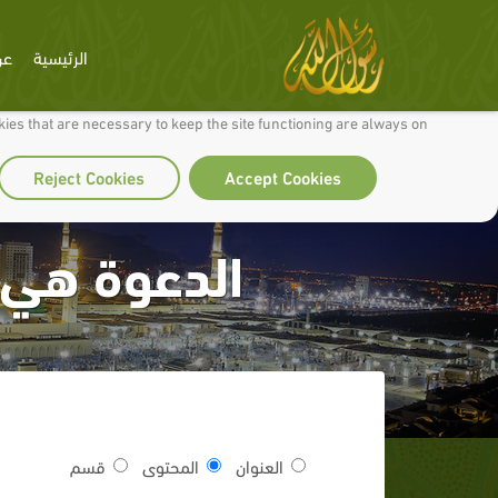
الرئيسية
عن
 to make our site work well for you and so we can continually improve it.
ies that are necessary to keep the site functioning are always on
Reject Cookies
Accept Cookies
الدعوة هي و
العنوان
المحتوى
قسم