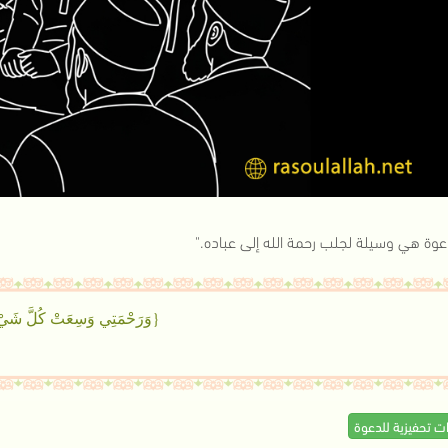
دعوة هي وسيلة لجلب رحمة الله إلى عباده."
{وَرَحْمَتِي وَسِعَتْ كُلَّ شَيْ
ات تحفيزية للدعوة