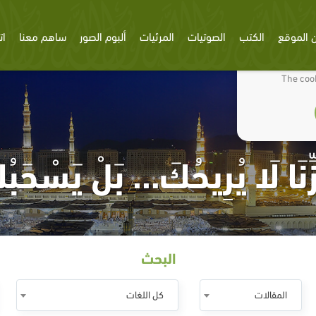
 الموقع
الكتب
الصوتيات
المرئيات
ألبوم الصور
ساهم معنا
ات
We use cookies
The cook
ِّنَا لَا يُرِيحُكَ… بَلْ يَسْحَبُ
البحث
المقالات
كل اللغات