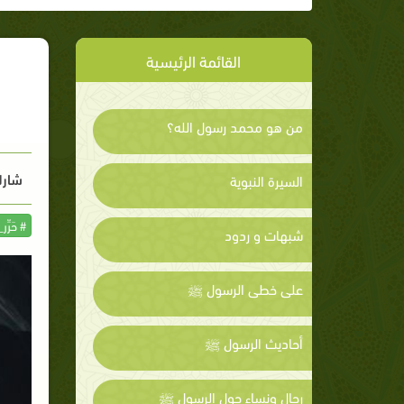
القائمة الرئيسية
من هو محمد رسول الله؟
شارك
السيرة النبوية
# حَرِّر
شبهات و ردود
على خطى الرسول ﷺ
أحاديث الرسول ﷺ
رجال ونساء حول الرسول ﷺ