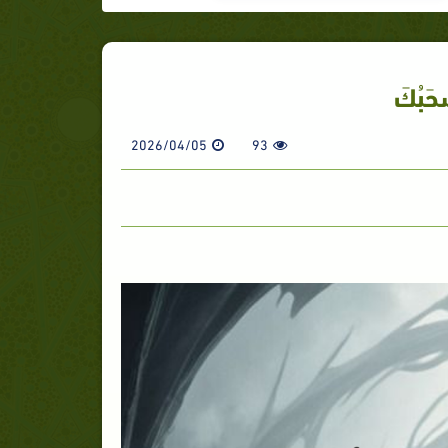
ْحَبُكَ
2026/04/05
93