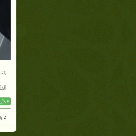
قَدْ 
ٱلْعِف
# حَرِّر
شارك