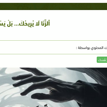
ٱلزِّنَا لَا يُرِيحُكَ… بَلْ يَس
 المحتوي بواسطة :
_نَفْسَكَ