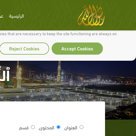
الرئيسية
عن
 to make our site work well for you and so we can continually improve it.
ies that are necessary to keep the site functioning are always on
Reject Cookies
Accept Cookies
ٱلز
العنوان
المحتوى
قسم