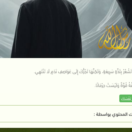
تَشْعُرُ بِلَذَّةٍ سَرِيعَةٍ، وَلَكِنَّهَا تَجُرُّكَ إِلَى عَوَاصِفِ نَدَمٍ لَا تَنْتَهِي.
َّةُ قُوَّةٌ وَلَيْسَتْ حِرْمَانًا.
_نَفْسَكَ
 المحتوي بواسطة :