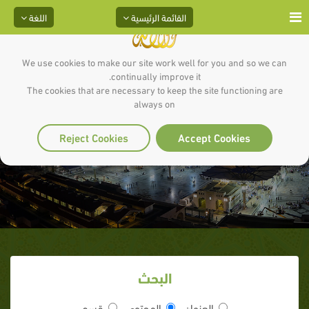
القائمة الرئيسية
اللغة
We use cookies to make our site work well for you and so we can
continually improve it.
The cookies that are necessary to keep the site functioning are
always on
Reject Cookies
Accept Cookies
البحث
العنوان
المحتوى
قسم