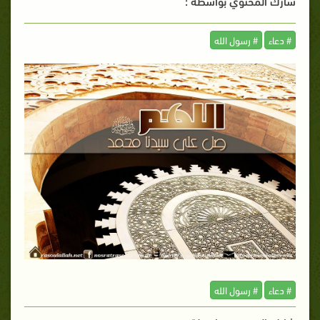
شارك المحتوي بواسطة :
# دعاء
# رسول الله
# دعاء
# رسول الله