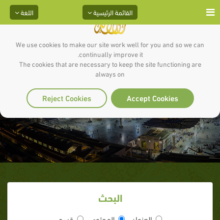
القائمة الرئيسية
اللغة
We use cookies to make our site work well for you and so we can
continually improve it.
The cookies that are necessary to keep the site functioning are
always on
فتاوى
Reject Cookies
Accept Cookies
البحث
العنوان
المحتوى
قسم