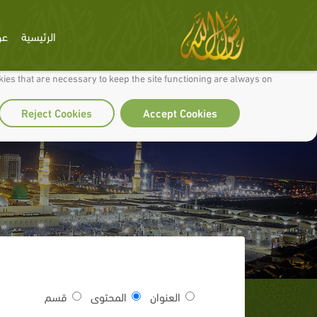
الرئيسية
عن
 to make our site work well for you and so we can continually improve it.
ies that are necessary to keep the site functioning are always on
Reject Cookies
Accept Cookies
ح
العنوان
المحتوى
قسم