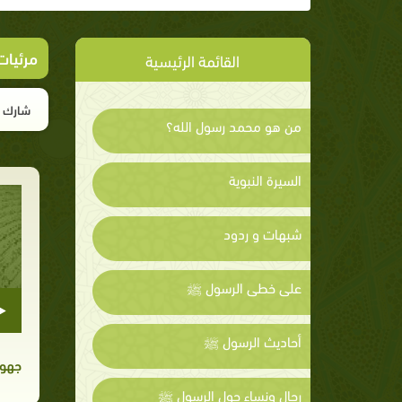
مرئيات
القائمة الرئيسية
شارك ا
من هو محمد رسول الله؟
السيرة النبوية
شبهات و ردود
على خطى الرسول ﷺ
أحاديث الرسول ﷺ
جهود
رجال ونساء حول الرسول ﷺ