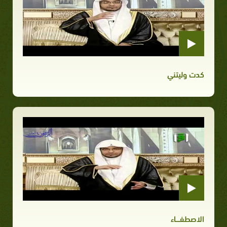
كدت وليتني
الاصطفــــاء