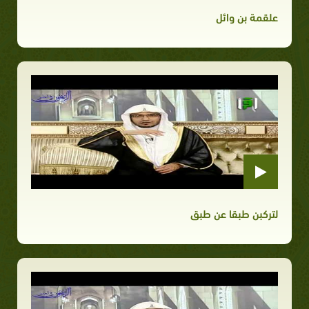
علقمة بن وائل
لتركبن طبقا عن طبق