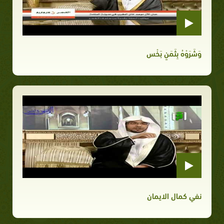
وَشَرَوْهُ بِثَمَنٍ بَخْس
نفي كمال الايمان