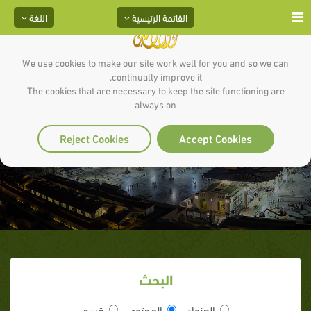
القائمة الرئيسية
اللغة
We use cookies to make our site work well for you and so we can
continually improve it.
The cookies that are necessary to keep the site functioning are
always on
صوتيات
Reject Cookies
Accept Cookies
البحث
العنوان
المحتوى
قسم