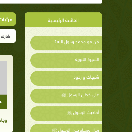
مرئيات
القائمة الرئيسية
شارك ا
من هو محمد رسول الله؟
السيرة النبوية
شبهات و ردود
على خطى الرسول ﷺ
أحاديث الرسول ﷺ
وجاء
رجال ونساء حول الرسول ﷺ