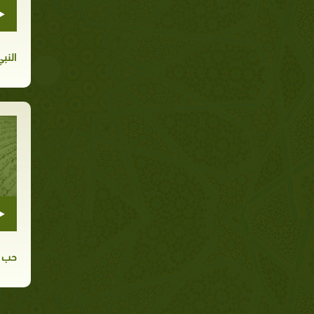
النب
حب ا