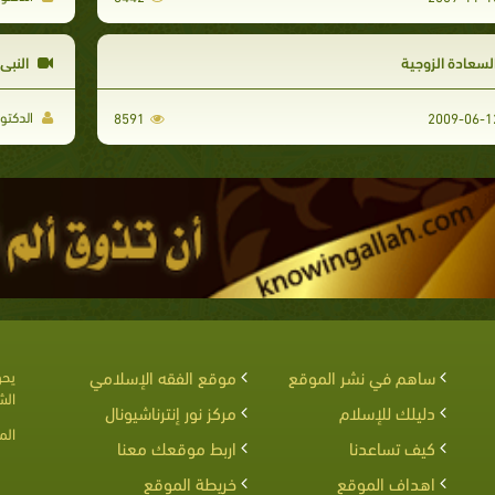
لسعادة الزوجية
النبي
الدكتو
8591
ساهم في نشر الموقع
موقع الفقه الإسلامي
يحق
الش
دليلك للإسلام
مركز نور إنترناشيونال
الم
كيف تساعدنا
اربط موقعك معنا
اهداف الموقع
خريطة الموقع