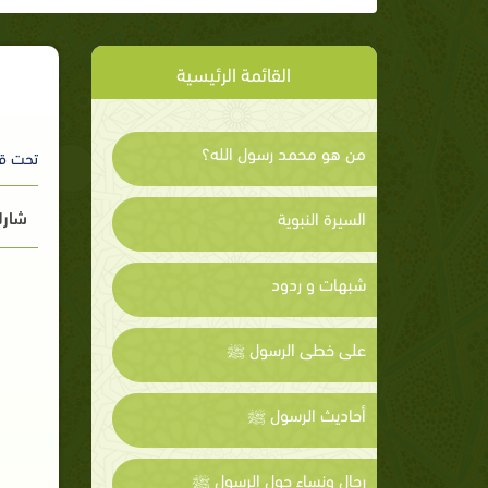
القائمة الرئيسية
من هو محمد رسول الله؟
تحت ق
شارك
السيرة النبوية
شبهات و ردود
على خطى الرسول ﷺ
أحاديث الرسول ﷺ
رجال ونساء حول الرسول ﷺ