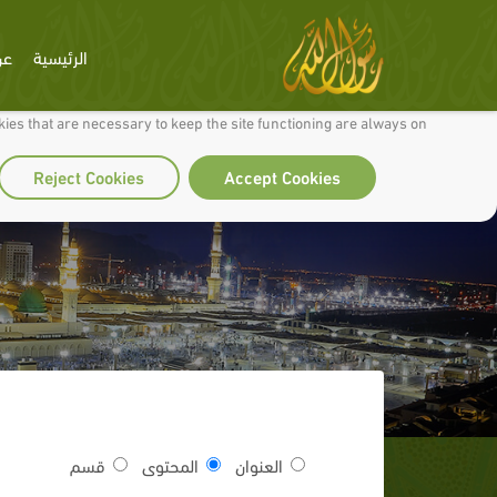
الرئيسية
عن
 to make our site work well for you and so we can continually improve it.
ies that are necessary to keep the site functioning are always on
Reject Cookies
Accept Cookies
العنوان
المحتوى
قسم