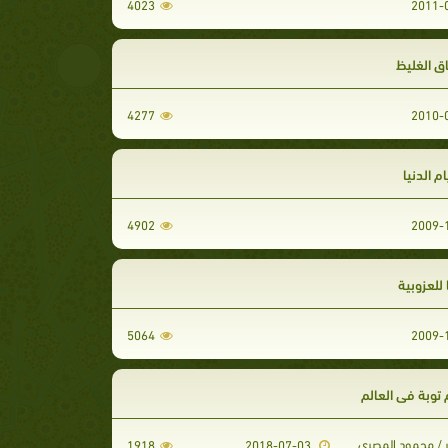
4023
اق الغليظ
4277
ام الدنيا
4902
للعزوبية
5064
توبة في العالم
ر / محمود المصري
1918
2018-07-03