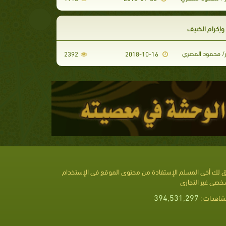
 وإكرام الضيف
ر/ محمود المصري
2392
2018-10-16
 لك أخى المسلم الإستفادة من محتوى الموقع فى الإستخدام
خصى غير التجارى
394,531,297
شاهدات :