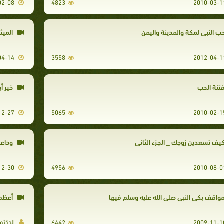
2011-02-08
4823
ب النبي لمكة والمدينة واليمن
الميث
2010-04-14
3558
تنة الحب
خير أي
2009-12-27
5065
يف تسعدين زوجك _ الجزء الثاني
وداعا 
2009-12-30
4956
واقف بكي النبي صلى الله عليه وسلم فيها
أعظم 
الدكتو
6442