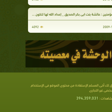
منين : عائشة بنت ابي بكر الصديق _ إعداد الله لها لتكون أماً للمؤمنين
4092
 لك أخى المسلم الإستفادة من محتوى الموقع فى الإستخدام
خصى غير التجارى
394,359,031
شاهدات :