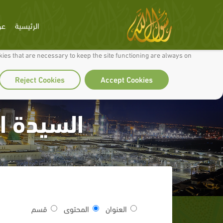
الرئيسية
عن
 to make our site work well for you and so we can continually improve it.
ies that are necessary to keep the site functioning are always on
Reject Cookies
Accept Cookies
السيدة ا
العنوان
المحتوى
قسم