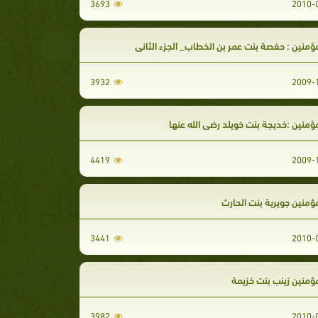
3693
ؤمنين : حفصة بنت عمر بن الخطاب_ الجزء الثاني
3932
ؤمنين :خديجة بنت خويلد رضي الله عنها
4419
ؤمنين جويرية بنت الحارث
3441
مؤمنين زينب بنت خزيمة
3982