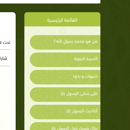
القائمة الرئيسية
من هو محمد رسول الله؟
تحت ق
شارك
السيرة النبوية
شبهات و ردود
على خطى الرسول ﷺ
أحاديث الرسول ﷺ
رجال ونساء حول الرسول ﷺ