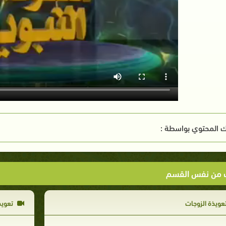
 المحتوي بواسطة :
ت من نفس القسم
عويذة الزوجات
تعويذ