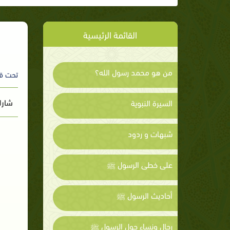
القائمة الرئيسية
من هو محمد رسول الله؟
تحت ق
شارك
السيرة النبوية
شبهات و ردود
على خطى الرسول ﷺ
أحاديث الرسول ﷺ
رجال ونساء حول الرسول ﷺ