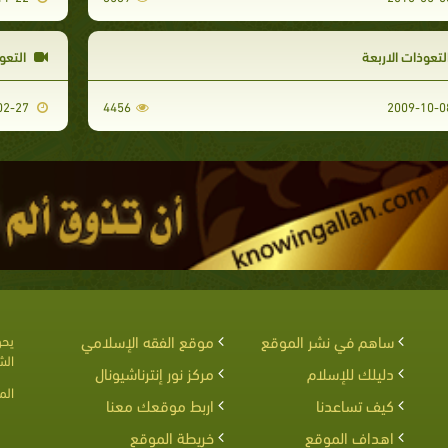
لتعوذات الاربعة
التعو
2010-02-27
4456
ساهم في نشر الموقع
موقع الفقه الإسلامي
يحق
الش
دليلك للإسلام
مركز نور إنترناشيونال
الم
كيف تساعدنا
اربط موقعك معنا
اهداف الموقع
خريطة الموقع