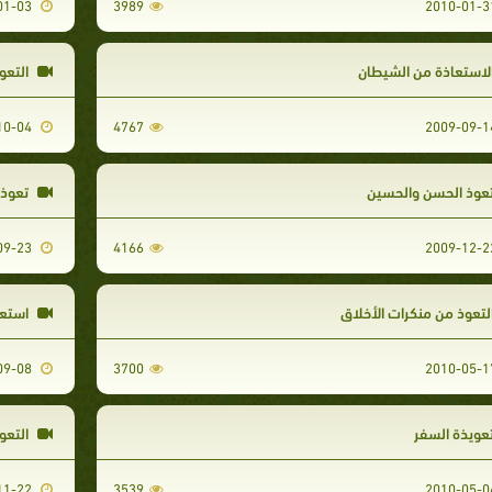
2010-01-03
3989
لاستعاذة من الشيطان
التعو
2009-10-04
4767
عوذ الحسن والحسين
تعوذا
2009-09-23
4166
لتعوذ من منكرات الأخلاق
استعا
2009-09-08
3700
عويذة السفر
التعو
2009-11-22
3539