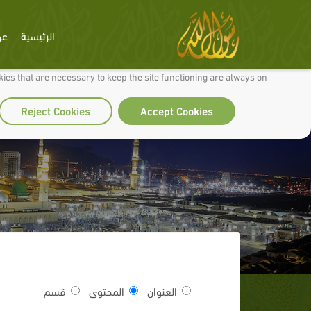
الرئيسية
عن
 to make our site work well for you and so we can continually improve it.
ies that are necessary to keep the site functioning are always on
Reject Cookies
Accept Cookies
العنوان
المحتوى
قسم