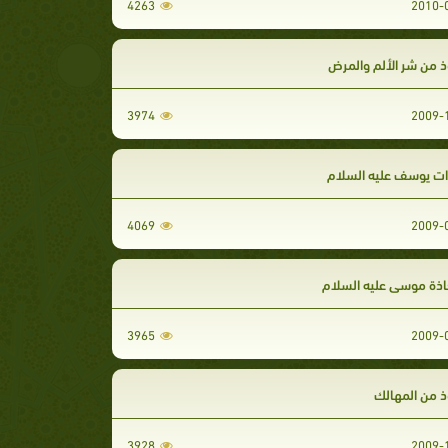
4263
ذ من شر الألم والمرض
3974
ت يوسف عليه السلام
4069
ذة موسى عليه السلام
3965
ذ من المهالك
3928