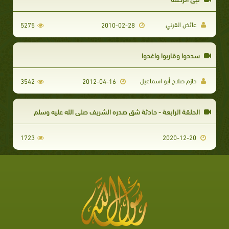
عائض القرني
5275
2010-02-28
سددوا وقاربوا واغدوا
حازم صلاح أبو اسماعيل
3542
2012-04-16
الحلقة الرابعة - حادثة شق صدره الشريف صلى الله عليه وسلم
1723
2020-12-20