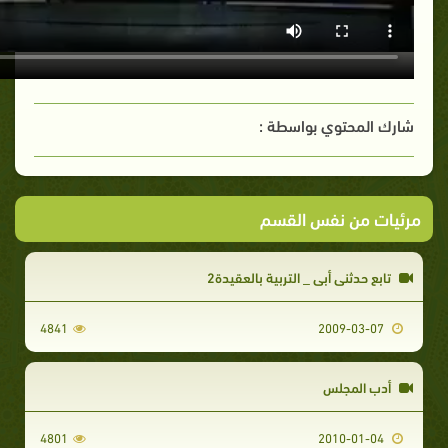
شارك المحتوي بواسطة :
مرئيات من نفس القسم
تابع حدثني أبي _ التربية بالعقيدة2
4841
2009-03-07
أدب المجلس
4801
2010-01-04