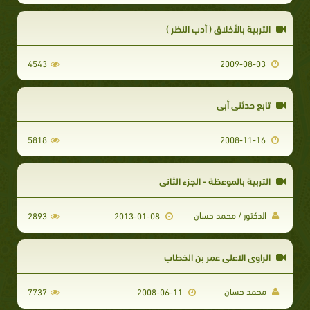
التربية بالأخلاق ( أدب النظر )
4543
2009-08-03
تابع حدثنى أبي
5818
2008-11-16
التربية بالموعظة - الجزء الثاني
الدكتور / محمد حسان
2893
2013-01-08
الراوى الاعلى عمر بن الخطاب
محمد حسان
7737
2008-06-11