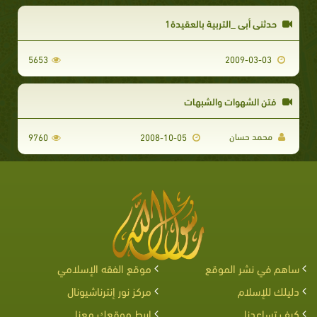
حدثنى أبي _التربية بالعقيدة1
5653
2009-03-03
فتن الشهوات والشبهات
محمد حسان
9760
2008-10-05
ساهم في نشر الموقع
موقع الفقه الإسلامي
دليلك للإسلام
مركز نور إنترناشيونال
كيف تساعدنا
اربط موقعك معنا