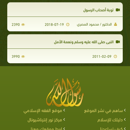
توبة أصحاب الرسول
الدكتور / محمود المصري
2390
2018-07-19
النبي صلى الله عليه وسلم ونعمة الأمل
3990
2011-02-09
ساهم في نشر الموقع
موقع الفقه الإسلامي
دليلك للإسلام
مركز نور إنترناشيونال
كيف تساعدنا
اربط موقعك معنا