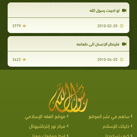
لو احببت رسول الله
3779
2010-02-20
فلينظر الإنسان الى طعامه
3422
2010-04-20
ساهم في نشر الموقع
موقع الفقه الإسلامي
دليلك للإسلام
مركز نور إنترناشيونال
كيف تساعدنا
اربط موقعك معنا