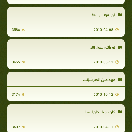
لن تفوتنى سنة
3586
2010-04-08
لو رآك رسول الله
3455
2010-03-11
عهد عليَّ انصر سُنِتك
3174
2010-10-12
كان جميلا كان انيقا
3402
2010-04-11