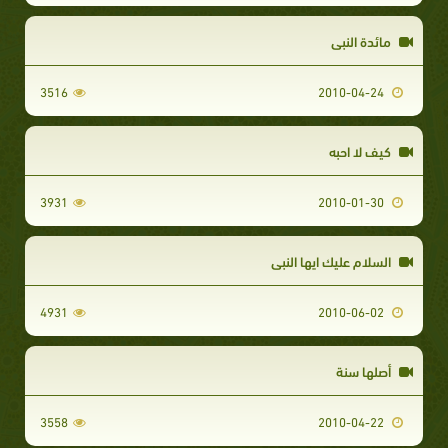
مائدة النبي
3516
2010-04-24
كيف لا احبه
3931
2010-01-30
السلام عليك ايها النبي
4931
2010-06-02
أصلها سنة
3558
2010-04-22