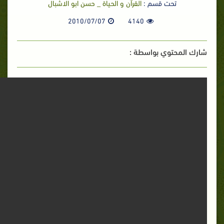
تحت قسم :
القرآن و الحياة _ حسن ابو الاشبال
2010/07/07
4140
شارك المحتوي بواسطة :