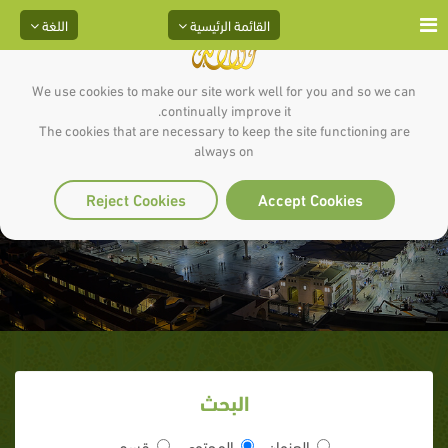
القائمة الرئيسية
اللغة
We use cookies to make our site work well for you and so we can
continually improve it.
The cookies that are necessary to keep the site functioning are
always on
الصحابية أم سليم
Reject Cookies
Accept Cookies
البحث
العنوان
المحتوى
قسم