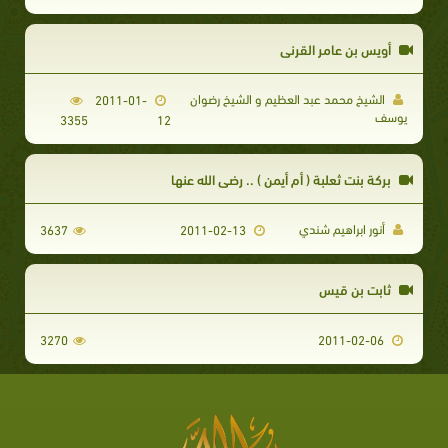
أويس بن عامر القرني
الشيخ محمد عبد العظيم و الشيخ رضوان
2011-01-
يوسف
3355
12
بركة بنت ثعلبة ( أم أيمن ) .. رضي الله عنها
أنور ابراهيم شندي
3637
2011-02-13
ثابت بن قيس
3270
2011-02-06