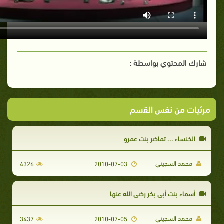
شارك المحتوي بواسطة :
مرئيات من نفس القسم
الخنساء ... تماضر بنت عمرو
محمد السجيني
4326
2010-07-03
أسماء بنت أبي بكر رضي الله عنها
محمد السجيني
3437
2010-07-05