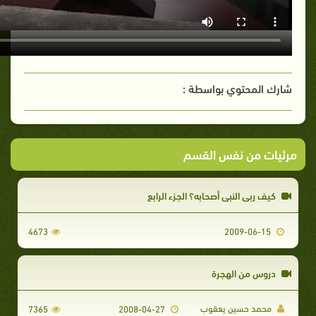
شارك المحتوي بواسطة :
مرئيات من نفس القسم
كيف ربي النبي أصحابه؟ الجزء الرابع
4673
2009-06-15
دروس من الهجرة
محمد حسين يعقوب
7365
2008-04-27