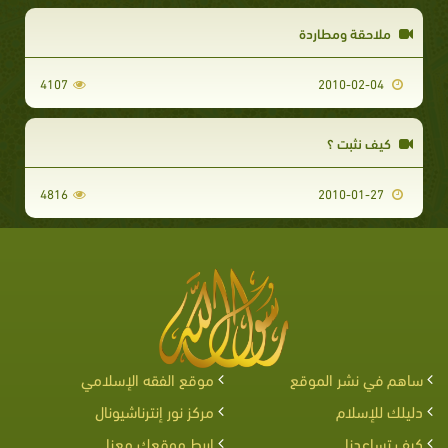
ملاحقة ومطاردة
4107
2010-02-04
كيف نثبت ؟
4816
2010-01-27
ساهم في نشر الموقع
موقع الفقه الإسلامي
دليلك للإسلام
مركز نور إنترناشيونال
كيف تساعدنا
اربط موقعك معنا