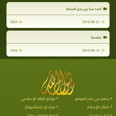
اعدد ستا بين يدي الساعة
5023
2010-08-22
مقدمة
3336
2010-08-14
ساهم في نشر الموقع
موقع الفقه الإسلامي
دليلك للإسلام
مركز نور إنترناشيونال
كيف تساعدنا
اربط موقعك معنا