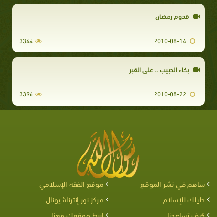
قدوم رمضان
3344
2010-08-14
بكاء الحبيب .. على القبر
3396
2010-08-22
ساهم في نشر الموقع
موقع الفقه الإسلامي
دليلك للإسلام
مركز نور إنترناشيونال
كيف تساعدنا
اربط موقعك معنا