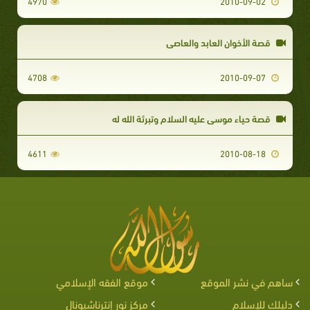
4970
2010-09-02
قصة الأخوان العابد والعاصي
4708
2010-09-07
قصة حياء موسى عليه السلام وتبرئة الله له
4611
2010-08-18
ساهم في نشر الموقع
موقع الفقه الإسلامي
دليلك للإسلام
مركز نور إنترناشيونال