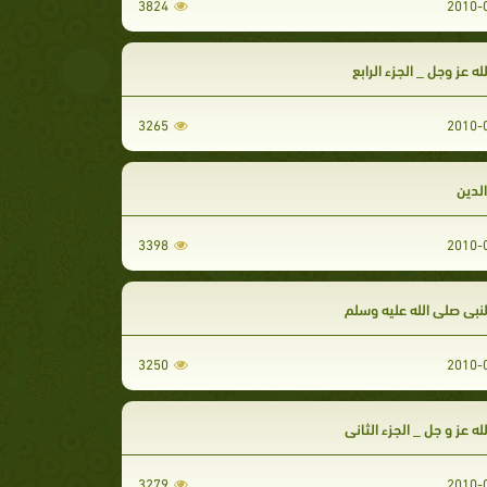
3824
ه عز وجل _ الجزء الرابع
3265
الدين
3398
نبي صلى الله عليه وسلم
3250
ه عز و جل _ الجزء الثاني
3279