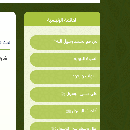
القائمة الرئيسية
من هو محمد رسول الله؟
تحت ق
شارك
السيرة النبوية
شبهات و ردود
على خطى الرسول ﷺ
أحاديث الرسول ﷺ
رجال ونساء حول الرسول ﷺ