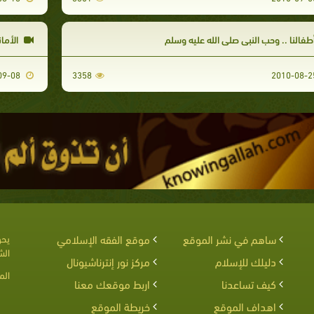
طفالنا .. وحب النبي صلى الله عليه وسلم
الأمان
2010-09-08
3358
ساهم في نشر الموقع
موقع الفقه الإسلامي
يحق
الش
دليلك للإسلام
مركز نور إنترناشيونال
الم
كيف تساعدنا
اربط موقعك معنا
اهداف الموقع
خريطة الموقع