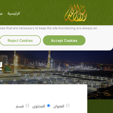
الرئيسية
عن
 to make our site work well for you and so we can continually improve it.
ies that are necessary to keep the site functioning are always on
Reject Cookies
Accept Cookies
ب
العنوان
المحتوى
قسم