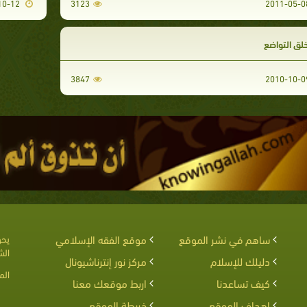
2010-10-12
3123
لق التواضع
3847
ساهم في نشر الموقع
موقع الفقه الإسلامي
يحق
الش
دليلك للإسلام
مركز نور إنترناشيونال
الم
كيف تساعدنا
اربط موقعك معنا
اهداف الموقع
خريطة الموقع