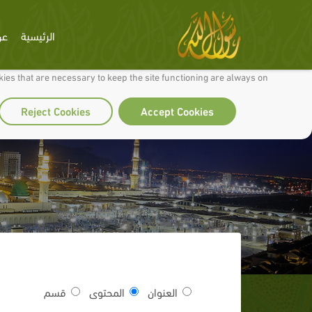
الرئيسية
عن
 to make our site work well for you and so we can continually improve it.
ies that are necessary to keep the site functioning are always on
Reject Cookies
Accept Cookies
العنوان
المحتوى
قسم