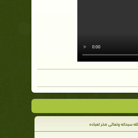
له سبحانه وتعالي فخر لعباده