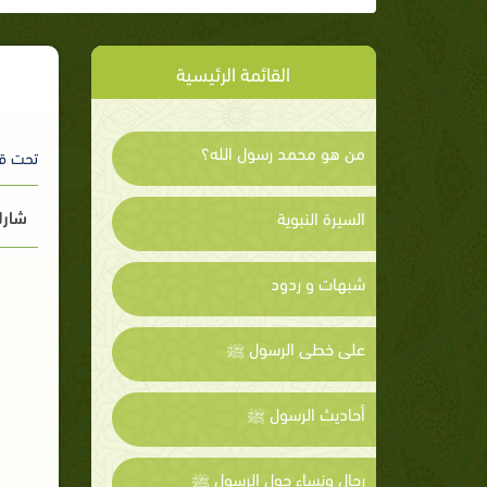
القائمة الرئيسية
من هو محمد رسول الله؟
تحت ق
شارك
السيرة النبوية
شبهات و ردود
على خطى الرسول ﷺ
أحاديث الرسول ﷺ
رجال ونساء حول الرسول ﷺ