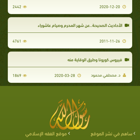
2442
2020-12-20
الأحاديث الصحيحة..عن شهر المحرم وصيام عاشوراء
4761
2011-11-26
فيروس كورونا وطرق الوقاية منه
د. مصطفي محمود
1869
2020-03-28
ساهم في نشر الموقع
موقع الفقه الإسلامي