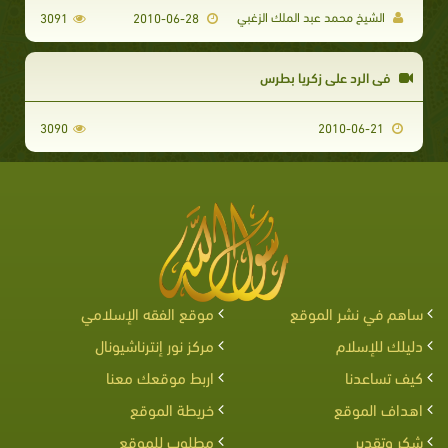
الشيخ محمد عبد الملك الزغبي
3091
2010-06-28
في الرد على زكريا بطرس
3090
2010-06-21
ساهم في نشر الموقع
موقع الفقه الإسلامي
دليلك للإسلام
مركز نور إنترناشيونال
كيف تساعدنا
اربط موقعك معنا
اهداف الموقع
خريطة الموقع
شكر وتقدير
مطلوب للموقع