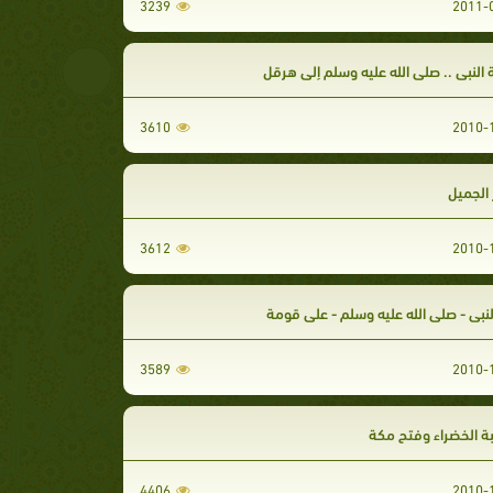
3239
النبي .. صلى الله عليه وسلم إلى هرقل
3610
 الجميل
3612
نبى - صلى الله عليه وسلم - على قومة
3589
بة الخضراء وفتح مكة
4406