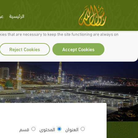
الرئيسية
عن
 to make our site work well for you and so we can continually improve it.
ies that are necessary to keep the site functioning are always on
Reject Cookies
Accept Cookies
العنوان
المحتوى
قسم