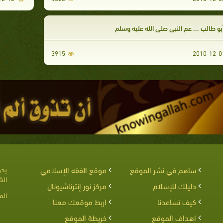
بو طالب ... عم النبي صلى الله عليه وسلم
3915
ساهم في نشر الموقع
موقع الفقه الإسلامي
يحق
الش
دليلك للإسلام
مركز نور إنترناشيونال
الم
كيف تساعدنا
اربط موقعك معنا
اهداف الموقع
خريطة الموقع