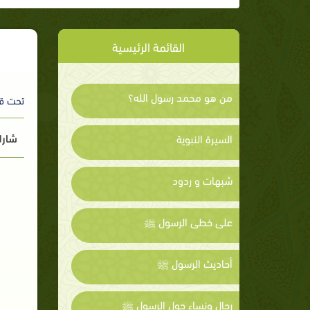
القائمة الرئيسية
من هو محمد رسول الله؟
تحت ق
شارك
السيرة النبوية
شبهات و ردود
على خطى الرسول ﷺ
أحاديث الرسول ﷺ
رجال ونساء حول الرسول ﷺ