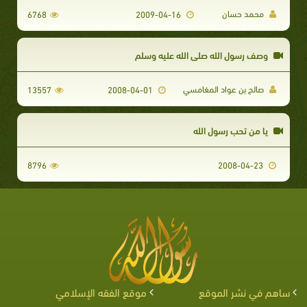
محمد حسان
6768
2009-04-16
وصف رسول الله صلى الله عليه وسلم
صالح بن عواد المغامسي
13557
2008-04-01
يا من تحب رسول الله
8796
2008-04-23
ساهم في نشر الموقع
موقع الفقه الإسلامي