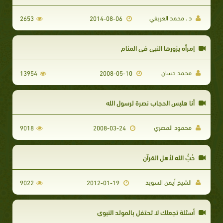
د . محمد العريفي
2653
2014-08-06
إمرأه يزورها النبي في المنام
محمد حسان
13954
2008-05-10
أنا هلبس الحجاب نصرة لرسول الله
محمود المصري
9018
2008-03-24
حُبُّ الله لأهلِ القرآن
الشيخ أيمن السويد
9022
2012-01-19
أسئلة تجعلك لا تحتفل بالمولد النبوي