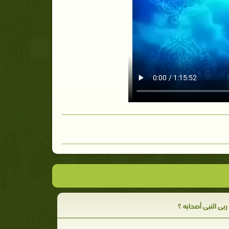
بى النبي أصحابه ؟