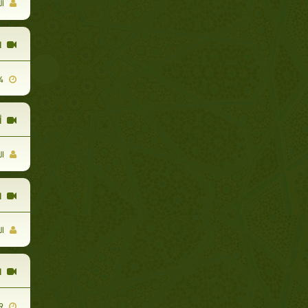
ال
ا
2010-04-14
أ
ال
ا
ال
ا
2011-03-29