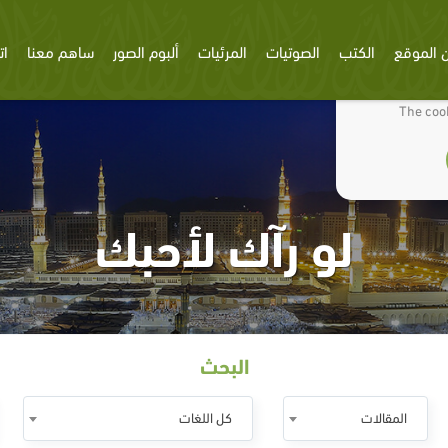
 الموقع
الكتب
الصوتيات
المرئيات
ألبوم الصور
ساهم معنا
ات
We use cookies
The cook
لو رآك لأحبك
البحث
المقالات
كل اللغات