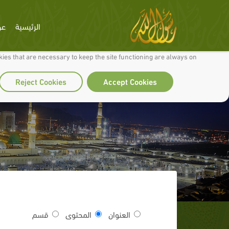
الرئيسية
عن
 to make our site work well for you and so we can continually improve it.
ies that are necessary to keep the site functioning are always on
Reject Cookies
Accept Cookies
العنوان
المحتوى
قسم