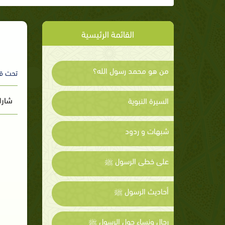
القائمة الرئيسية
من هو محمد رسول الله؟
تحت ق
شارك
السيرة النبوية
شبهات و ردود
على خطى الرسول ﷺ
أحاديث الرسول ﷺ
رجال ونساء حول الرسول ﷺ