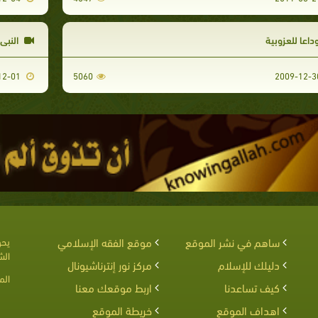
داعا للعزوبية
النبي 
2010-12-01
5060
ساهم في نشر الموقع
موقع الفقه الإسلامي
يحق
الش
دليلك للإسلام
مركز نور إنترناشيونال
الم
كيف تساعدنا
اربط موقعك معنا
اهداف الموقع
خريطة الموقع