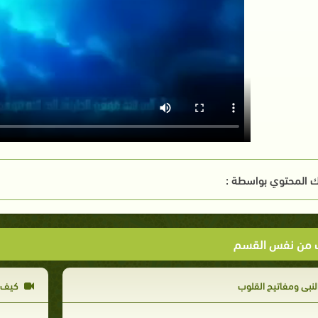
 المحتوي بواسطة :
ت من نفس القسم
لنبي ومفاتيح القلوب
كيف ر