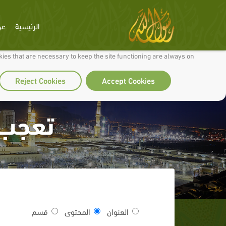
الرئيسية
عن
 to make our site work well for you and so we can continually improve it.
ies that are necessary to keep the site functioning are always on
Reject Cookies
Accept Cookies
تعجب 
العنوان
المحتوى
قسم