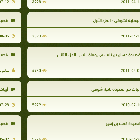
2010-07-12
3998
لهمزية لشوقي - الجزء الأول
قصيدة
2010-08-05
3393
صيدة حسان بن ثابت فى وفاة النبى - الجزء الثاني
قصيدة
صالح ب
4980
بيات من قصيدة بائية شوقي
أبيات
2010-07-28
5979
صيدة كعب بن زهير
قصيدة
2011-05-02
5724