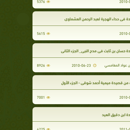
5376
 فى حداء الهجرة لعبد الرحمن العشماوي
5615
 حسان بن ثابت في مدح النبي_ الجزء الثاني
ن عواد المغامسي
8926
2010-06-23
 من قصيدة ميمية أحمد شوقي - الجزء الأول
7001
 ابن دقيق العيد
4225