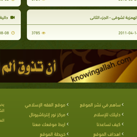
لهمزية لشوقي - الجزء الثاني
دالية
2010-08-08
3785
ساهم في نشر الموقع
موقع الفقه الإسلامي
يحق
الش
دليلك للإسلام
مركز نور إنترناشيونال
الم
كيف تساعدنا
اربط موقعك معنا
اهداف الموقع
خريطة الموقع