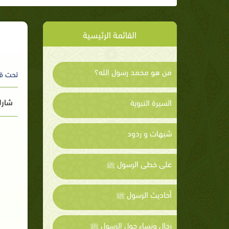
القائمة الرئيسية
من هو محمد رسول الله؟
تحت ق
شارك
السيرة النبوية
شبهات و ردود
على خطى الرسول ﷺ
أحاديث الرسول ﷺ
رجال ونساء حول الرسول ﷺ