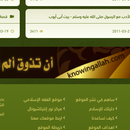
لأدب مع الرسول صلى الله عليه وسلم - بيت أبي أيوب
قصة ا
2011-03-19
3411
ساهم في نشر الموقع
موقع الفقه الإسلامي
يحق
الش
دليلك للإسلام
مركز نور إنترناشيونال
الم
كيف تساعدنا
اربط موقعك معنا
اهداف الموقع
خريطة الموقع