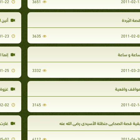
2011-01-22
3651
صة البُردة
أنين ا
2011-01-23
3635
اعة و ساعة
إنما ا
2011-01-25
3332
واقف واقعية
غزوة ا
2011-02-02
3145
قية قصة الصحابي حنظلة الأسيدي رضي الله عنه
غارت 
2011-05-02
4112