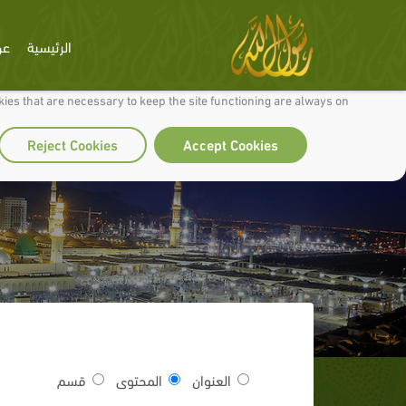
الرئيسية
عن
 to make our site work well for you and so we can continually improve it.
ies that are necessary to keep the site functioning are always on
Reject Cookies
Accept Cookies
العنوان
المحتوى
قسم