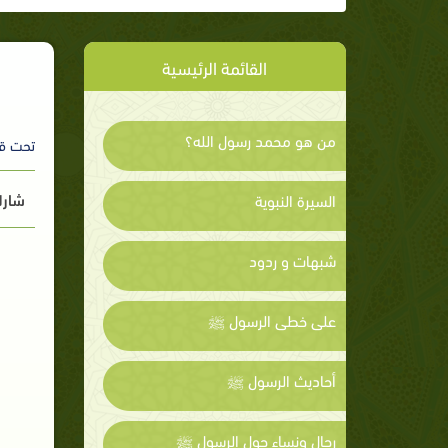
القائمة الرئيسية
من هو محمد رسول الله؟
تحت ق
شارك
السيرة النبوية
شبهات و ردود
على خطى الرسول ﷺ
أحاديث الرسول ﷺ
رجال ونساء حول الرسول ﷺ