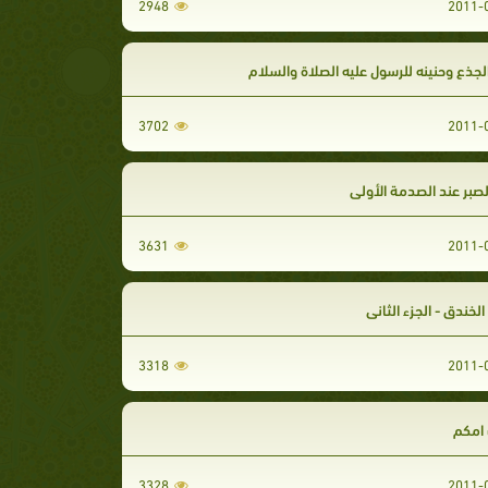
2948
لجذع وحنينه للرسول عليه الصلاة والسلام
3702
لصبر عند الصدمة الأولى
3631
لخندق - الجزء الثاني
3318
امكم
3328