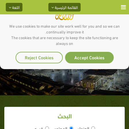
القائمة الرئيسية
اللغة
We use cookies to make our site work well for you and so we can
continually improve it.
The cookies that are necessary to keep the site functioning are
always on
أبو طلحة الأنصاري
Reject Cookies
Accept Cookies
البحث
العنوان
المحتوى
قسم